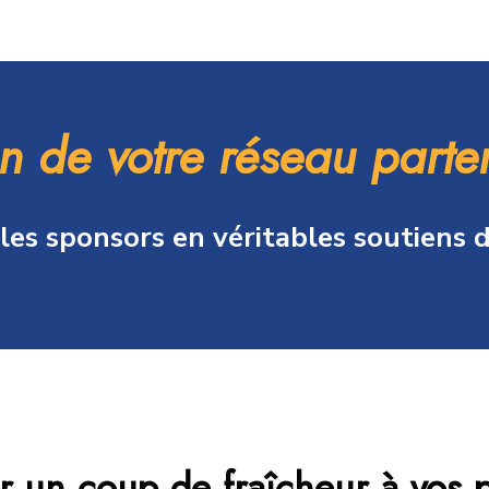
on de votre réseau part
es sponsors en véritables soutiens de
r un coup de fraîcheur à vos p