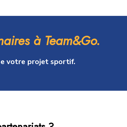
enaires à Team&Go.
 votre projet sportif.
artenariats ?