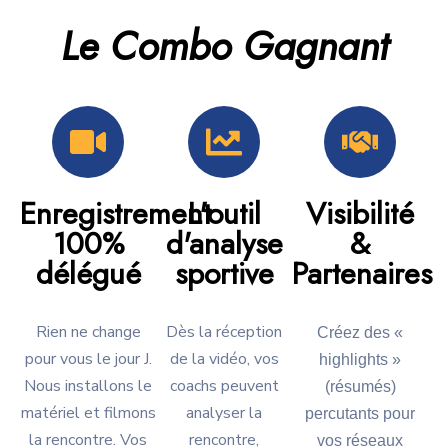
Le Combo Gagnant
Enregistrement
L'outil
Visibilité
100%
d'analyse
&
délégué
sportive
Partenaires
Rien ne change
Dès la réception
Créez des «
pour vous le jour J.
de la vidéo, vos
highlights »
Nous installons le
coachs peuvent
(résumés)
matériel et filmons
analyser la
percutants pour
la rencontre. Vos
rencontre,
vos réseaux