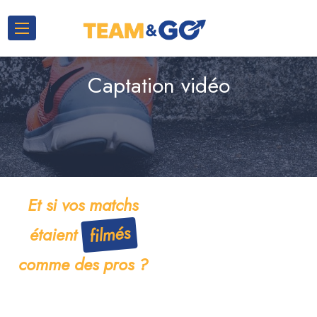
Captation vidéo
Et si vos matchs
filmés
étaient
comme des pros ?